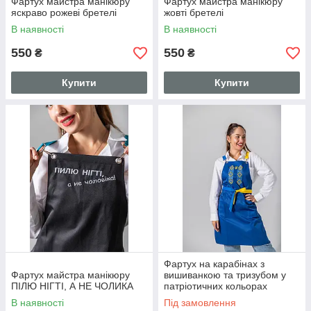
Фартух майстра манікюру
Фартух майстра манікюру
яскраво рожеві бретелі
жовті бретелі
В наявності
В наявності
550
550
₴
₴
Купити
Купити
Фартух на карабінах з
Фартух майстра манікюру
вишиванкою та тризубом у
ПІЛЮ НІГТІ, А НЕ ЧОЛИКА
патріотичних кольорах
В наявності
Під замовлення