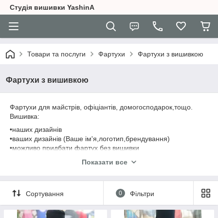
Студія вишивки YashinA
Товари та послуги
Фартухи
Фартухи з вишивкою
Фартухи з вишивкою
Фартухи для майстрів, офіціантів, домогосподарок,тощо.
Вишивка:
•наших дизайнів
•ваших дизайнів (Ваше ім'я,логотип,брендування)
•можливо придбати фартух без вишивки
Показати все
За відповідями на питання пишіть на наш телеграм чи
вайбер за номером 0631624846
Сортування
0
Фільтри