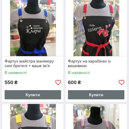
Фартух майстра манікюру
Фартух на карабінах із
сині бретелі + ваше ім'я
вишивкою
В наявності
В наявності
550
600
₴
₴
Купити
Купити