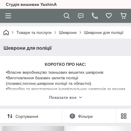
Студія вишивки YashinA
Товари та послуги
Шеврони
Шеврони для поліції
Шеврони для поліції
КОРОТКО ПРО НАС:
•Власне виробництво тканьових вишитих шевронів
•Виготовлення базових запитів поліції
(позивні,погони,шеврони поліції та областні).
•Розробка та виготовлення індивідуальних шевронів за вашим
дизайн від 10 шт
Показати все
•Ассортимент готових дизайнів шевронів (уточнюйте при
замовленні)
Сортування
0
Фільтри