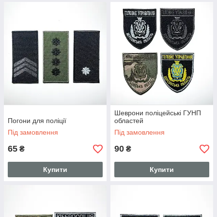
Шеврони поліцейські ГУНП
Погони для поліції
областей
Під замовлення
Під замовлення
65
90
₴
₴
Купити
Купити