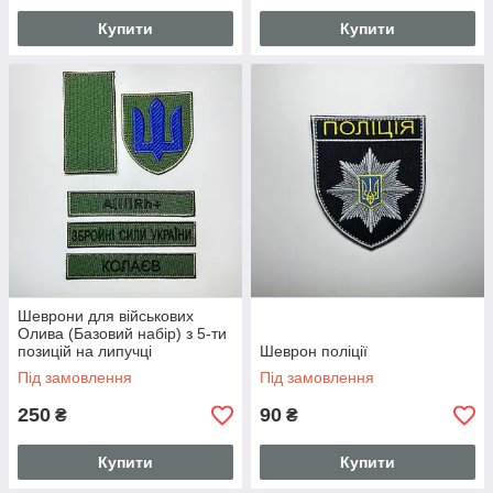
Купити
Купити
Шеврони для військових
Олива (Базовий набір) з 5-ти
позицій на липучці
Шеврон поліції
Під замовлення
Під замовлення
250
90
₴
₴
Купити
Купити