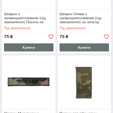
Шеврон з
Шеврон Олива з
прізвищем\позивним (під
прізвищем\позивним (під
замовлення) Піксель на
замовлення) на липучці
липучці 125мм*25мм
125мм*25мм
Під замовлення
Під замовлення
75
75
₴
₴
Купити
Купити