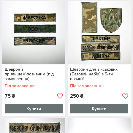
Шеврон з
Шеврони для військових
прізвищем\позивним (під
(Базовий набір) з 5-ти
замовлення)
позицій
Під замовлення
Під замовлення
75
250
₴
₴
Купити
Купити