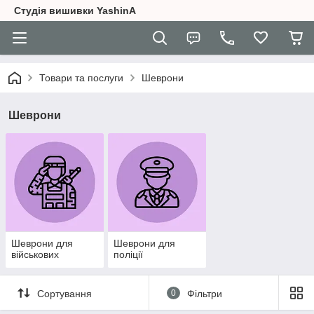
Студія вишивки YashinA
Товари та послуги
Шеврони
Шеврони
Шеврони для
Шеврони для
військових
поліції
Сортування
0
Фільтри