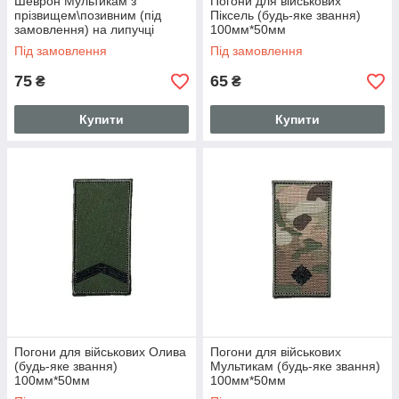
Шеврон Мультикам з
Погони для військових
прізвищем\позивним (під
Піксель (будь-яке звання)
замовлення) на липучці
100мм*50мм
125мм*25мм
Під замовлення
Під замовлення
75
65
₴
₴
Купити
Купити
Погони для військових Олива
Погони для військових
(будь-яке звання)
Мультикам (будь-яке звання)
100мм*50мм
100мм*50мм