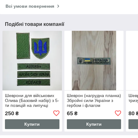
Всі умови повернення
Подібні товари компанії
Шеврони для військових
Шеврон (нагрудна планка)
Шевр
Олива (Базовий набір) з 5-
Збройні сили України з
триз
ти позицій на липучці
гербом і флагом
кольоровим 125*25мм,
250
65
80
₴
₴
піксель на ліпучці
Купити
Купити