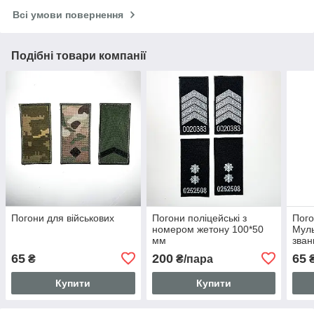
Всі умови повернення
Подібні товари компанії
Погони для військових
Погони поліцейські з
Пого
номером жетону 100*50
Муль
мм
зва
65
200
65
₴
₴/пара
Купити
Купити