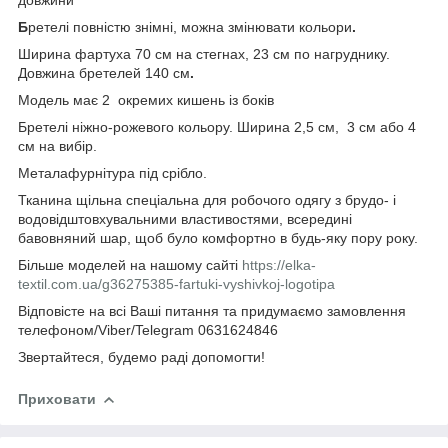
довжини
Б
ретелі повністю знімні, можна змінювати кольори
.
Ширина фартуха 70 см
на стегнах, 23 см по нагруднику.
Довжина бретелей 140 см
.
Модель має 2 окремих кишень із боків
Бретелі ніжно-рожевого кольору. Ширина 2,5 см, 3 см або 4
см на вибір.
Металафурнітура під срібло.
Тканина щільна спеціальна для робочого одягу з брудо- і
водовідштовхувальними властивостями, всередині
бавовняний шар, щоб було комфортно в будь-яку пору року.
Більше моделей на нашому сайті
https://elka-
textil.com.ua/g36275385-fartuki-vyshivkoj-logotipa
Відповісте на всі Ваші питання та придумаємо замовлення
телефоном/Viber/Telegram 0631624846
Звертайтеся, будемо раді допомогти!
Приховати