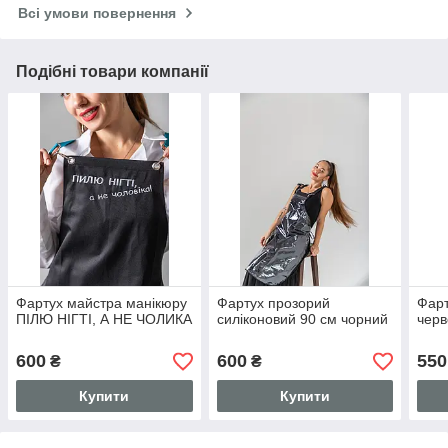
Всі умови повернення
Подібні товари компанії
Фартух майстра манікюру
Фартух прозорий
Фарт
ПІЛЮ НІГТІ, А НЕ ЧОЛИКА
силіконовий 90 см чорний
черв
600
600
550
₴
₴
Купити
Купити