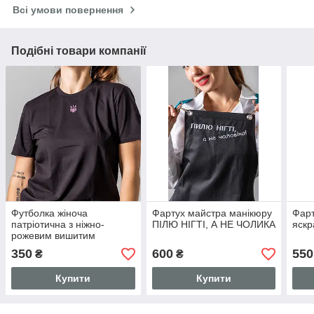
Всі умови повернення
Подібні товари компанії
Футболка жіноча
Фартух майстра манікюру
Фарт
патріотична з ніжно-
ПІЛЮ НІГТІ, А НЕ ЧОЛИКА
яскр
рожевим вишитим
тризубом чорна
350
600
550
₴
₴
Купити
Купити