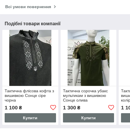
Всі умови повернення
Подібні товари компанії
Тактична флісова кофта з
Тактична сорочка убакс
Такт
вишивкою Сонце сіре
мультикам з вишивкою
виши
чорна
Сонце олива
колір
1 100
1 300
1 1
₴
₴
Купити
Купити