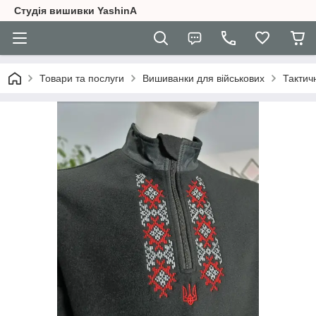
Студія вишивки YashinA
Товари та послуги
Вишиванки для військових
Тактич