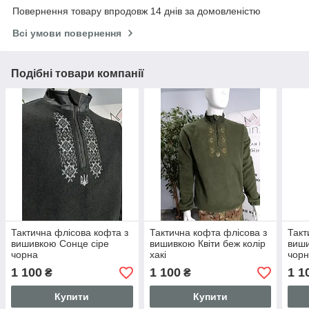
Повернення товару впродовж 14 днів за домовленістю
Всі умови повернення
Подібні товари компанії
Тактична флісова кофта з
Тактична кофта флісова з
Такт
вишивкою Сонце сіре
вишивкою Квіти беж колір
виши
чорна
хакі
чор
1 100
1 100
1 1
₴
₴
Купити
Купити