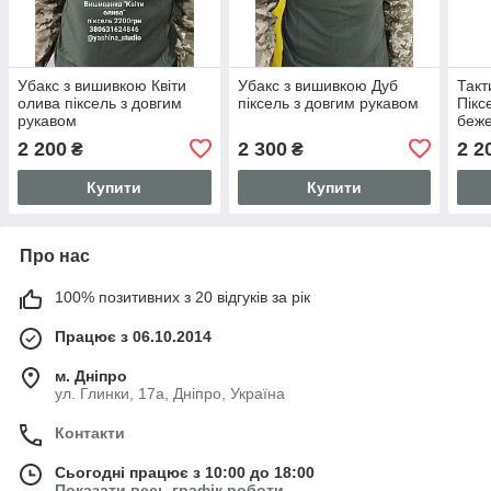
Убакс з вишивкою Квіти
Убакс з вишивкою Дуб
Такт
олива піксель з довгим
піксель з довгим рукавом
Пікс
рукавом
беже
2 200
2 300
2 2
₴
₴
Купити
Купити
Про нас
100% позитивних з 20 відгуків за рік
Працює з 06.10.2014
м. Дніпро
ул. Глинки, 17а, Дніпро, Україна
Контакти
Сьогодні працює з 10:00 до 18:00
Показати весь графік роботи