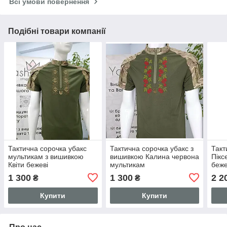
Всі умови повернення
Подібні товари компанії
Тактична сорочка убакс
Тактична сорочка убакс з
Такт
мультикам з вишивкою
вишивкою Калина червона
Пікс
Квіти бежеві
мультикам
беже
1 300
1 300
2 2
₴
₴
Купити
Купити