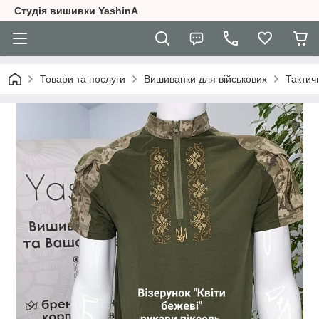
Студія вишивки YashinA
Товари та послуги
Вишиванки для військових
Тактич