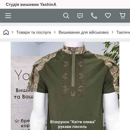
Студія вишивки YashinA
Товари та послуги
Вишиванки для військових
Тактич