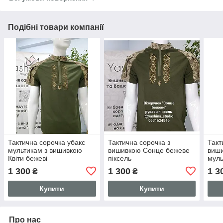
Подібні товари компанії
Тактична сорочка убакс
Тактична сорочка з
Такт
мультикам з вишивкою
вишивкою Сонце бежеве
виши
Квіти бежеві
піксель
муль
1 300
1 300
1 3
₴
₴
Купити
Купити
Про нас