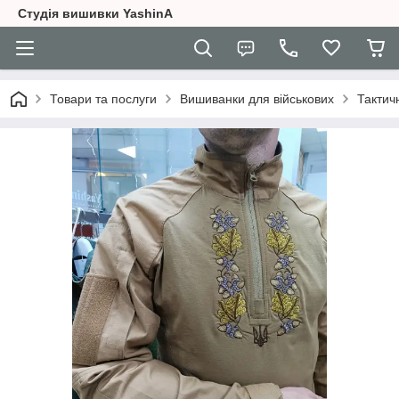
Студія вишивки YashinA
Товари та послуги
Вишиванки для військових
Тактич