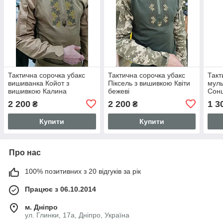
Тактична сорочка убакс
Тактична сорочка убакс
Такт
вишиванка Койот з
Піксель з вишивкою Квіти
муль
вишивкою Калина
бежеві
Сон
2 200
2 200
1 3
₴
₴
Купити
Купити
Про нас
100% позитивних з 20 відгуків за рік
Працює з 06.10.2014
м. Дніпро
ул. Глинки, 17а, Дніпро, Україна