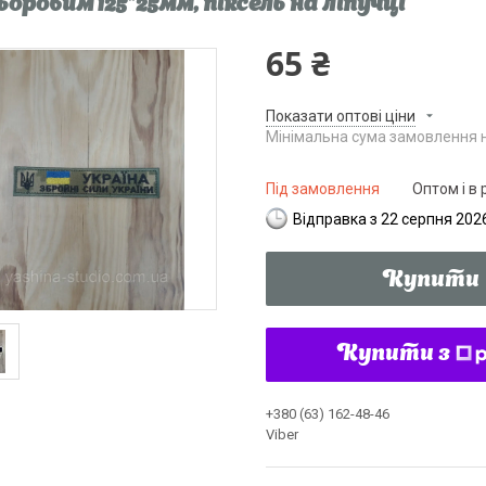
ьоровим 125*25мм, піксель на ліпучці
65 ₴
Показати оптові ціни
Мінімальна сума замовлення н
Під замовлення
Оптом і в 
Відправка з 22 серпня 202
Купити
Купити з
+380 (63) 162-48-46
Viber