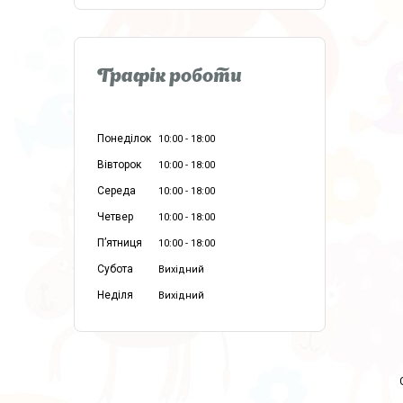
Графік роботи
Понеділок
10:00
18:00
Вівторок
10:00
18:00
Середа
10:00
18:00
Четвер
10:00
18:00
Пʼятниця
10:00
18:00
Субота
Вихідний
Неділя
Вихідний