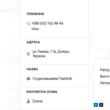
+380 (63) 162-48-46
Viber
ул. Глинки, 17а, Дніпро,
Україна
Нагру
Вигот
Студія вишивки YashinA
Питан
Елена