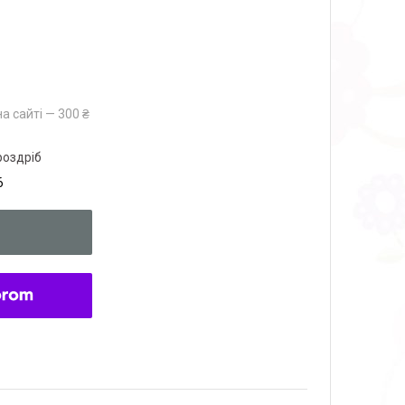
а сайті — 300 ₴
роздріб
6