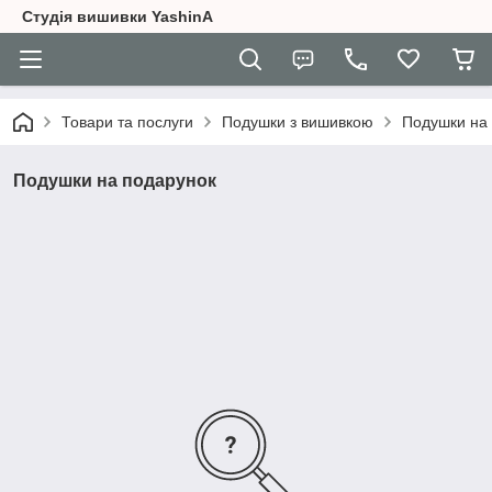
Студія вишивки YashinA
Товари та послуги
Подушки з вишивкою
Подушки на
Подушки на подарунок